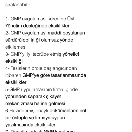
sıralanabilir.
1- GMP uygulaması sürecine 
Üst 
Yönetim desteğinde eksiklikler
2- GMP uygulaması 
maddi boyutunun 
sürdürülebilirliği olumsuz yönde
etkilemesi
3- GMP'yi iyi tecrübe etmiş 
yönetici 
eksikliği
4- Tesislerin proje başlangıcından 
itibaren 
GMP'ye göre tasarlanmasında 
eksiklikler
5-GMP uygulamasının firma içinde 
yönünden saparak şikayet 
mekanizması haline gelmesi 
6-Hazırlanmış onaylı 
dokümanların net 
bir üslupla ve firmaya uygun 
yazılmasında
 eksiklikler
7- Denetim odaklı 
GMP kurulumu