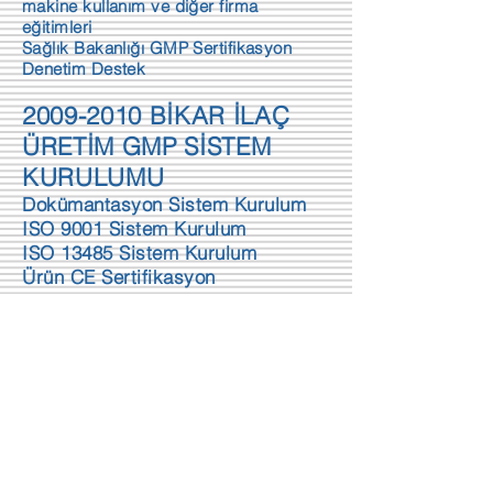
makine kullanım ve diğer firma
eğitimleri
Sağlık Bakanlığı GMP Sertifikasyon
Denetim Destek
2009-2010
BİKAR İLAÇ
ÜRETİM GMP SİSTEM
KURULUMU
Dokümantasyon Sistem Kurulum
ISO 9001 Sistem Kurulum
ISO 13485 Sistem Kurulum
Ürün CE Sertifikasyon
Tüm personel üretim ve diğer
gerekli süreç eğitimleri
Sağlık Bakanlığı GMP Sertifikasyon
Denetim Destek
Roche, Sandoz, Ceva Dif ,
Eczacıbaşı Monrol, Bilim
İlaç firmaları Üretim ve