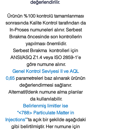
değerlendirilir.  
Ürünün %100 kontrolü tamamlanması 
sonrasında Kalite Kontrol tarafından da 
In-Proses numuneleri alınır. Serbest 
Bırakma öncesinde son kontrollerin 
yapılması önemlidir.
Serbest Bırakma  kontrolleri için 
ANSI/ASQ Z1.4 veya ISO 2859-1’e 
göre numune alınır.
Genel Kontrol Seviyesi II ve AQL 
0,65 
parametreleri baz alınarak ürünün 
değerlendirmesi sağlanır. 
Alternatif/denk numune alma planlar 
da kullanılabilir.
Belirlenmiş limitler ise 
“˂788> Particulate Matter in 
Injections”
’ta açık bir şekilde aşağıdaki 
gibi belirtilmiştir. Her numune için 